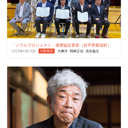
「ノウルプロジェクト」連携協定更新（岩手県紫波町）
活動報告
2025年6月29日
大﨑洋
,
岡崎正信
,
清水義次