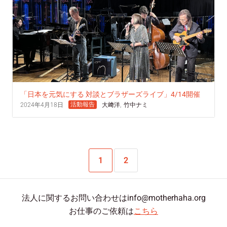
「日本を元気にする 対談とブラザーズライブ」4/14開催
活動報告
2024年4月18日
大﨑洋
,
竹中ナミ
1
2
法人に関するお問い合わせはinfo@motherhaha.org
お仕事のご依頼は
こちら