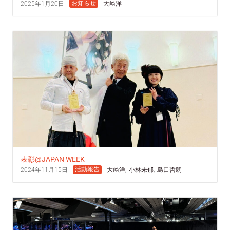
お知らせ
2025年1月20日
大﨑洋
表彰@JAPAN WEEK
活動報告
2024年11月15日
大﨑洋
,
小林未郁
,
島口哲朗