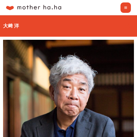
内
Mai
容
Me
を
I
大﨑 洋
ス
n
キ
s
ッ
t
a
プ
g
r
a
m