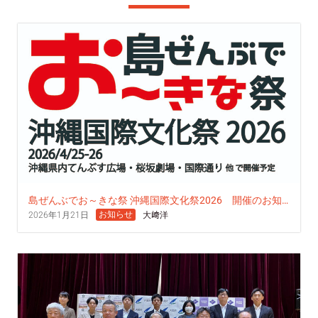
島ぜんぶでお～きな祭 沖縄国際文化祭2026 開催のお知
らせ
お知らせ
2026年1月21日
大﨑洋