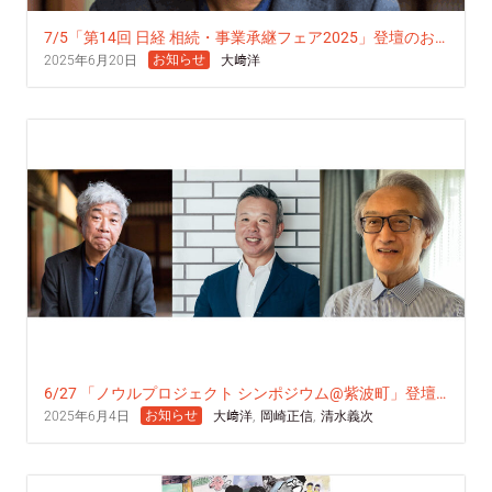
7/5「第14回 日経 相続・事業承継フェア2025」登壇のお
知らせ
お知らせ
2025年6月20日
大﨑洋
6/27 「ノウルプロジェクト シンポジウム@紫波町」登壇
のお知らせ
お知らせ
2025年6月4日
大﨑洋
,
岡崎正信
,
清水義次