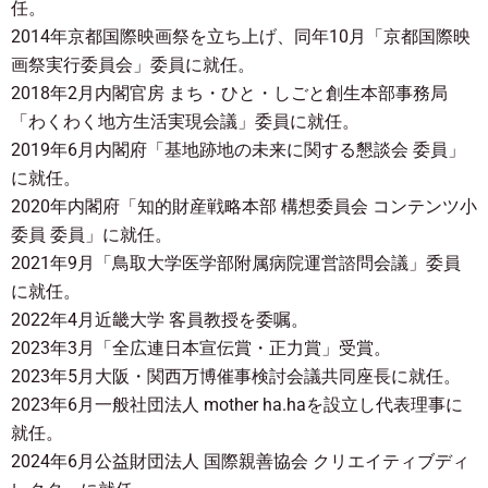
任。
2014年京都国際映画祭を立ち上げ、同年10月「京都国際映
画祭実行委員会」委員に就任。
2018年2月内閣官房 まち・ひと・しごと創生本部事務局
「わくわく地方生活実現会議」委員に就任。
2019年6月内閣府「基地跡地の未来に関する懇談会 委員」
に就任。
2020年内閣府「知的財産戦略本部 構想委員会 コンテンツ小
委員 委員」に就任。
2021年9月「鳥取大学医学部附属病院運営諮問会議」委員
に就任。
2022年4月近畿大学 客員教授を委嘱。
2023年3月「全広連日本宣伝賞・正力賞」受賞。
2023年5月大阪・関西万博催事検討会議共同座長に就任。
2023年6月一般社団法人 mother ha.haを設立し代表理事に
就任。
2024年6月公益財団法人 国際親善協会 クリエイティブディ