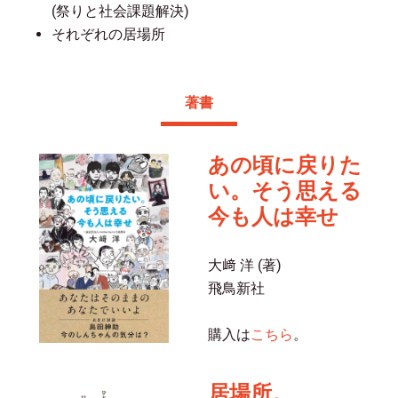
(祭りと社会課題解決)
それぞれの居場所
著書
あの頃に戻りた
い。そう思える
今も人は幸せ
大﨑 洋 (著)
飛鳥新社
購入は
こちら
。
居場所。