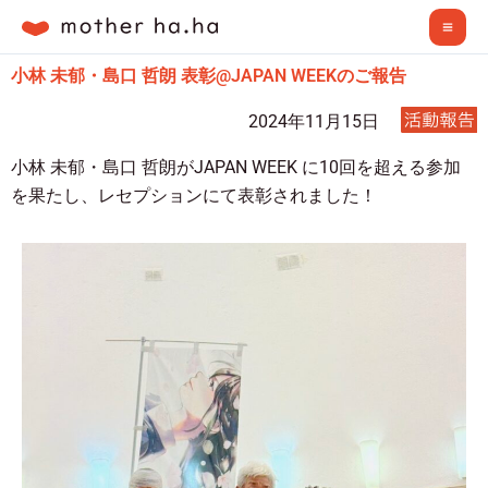
内
Mai
容
Me
を
小林 未郁・島口 哲朗 表彰@JAPAN WEEKのご報告
ス
2024年11月15日
キ
ッ
小林 未郁・島口 哲朗が
JAPAN WEEK に10回を超える参加
プ
を果たし、レセプションにて表彰されました！