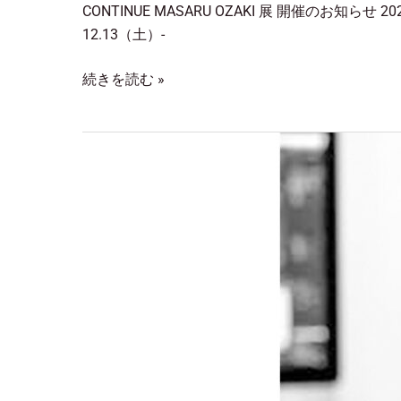
CONTINUE MASARU OZAKI 展 開催のお知らせ
12.13（土）-
続きを読む »
‭MASARU
OZAKI
特
別
展
「内
包
さ
れ
た
矛