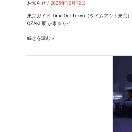
お知らせ
/
2025年12月12日
東京ガイド-Time Out Tokyo（タイムアウト東京
OZAKI 展 が東京ガイ
続きを読む »
CONTINUE
MASARU
OZAKI
展
開
催
の
お
知
ら