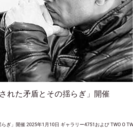
別展「内包された矛盾とその揺らぎ」開催
らぎ」開催 2025年1月10日 ギャラリー4751および TWO O TWO（旧