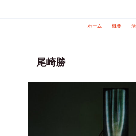
内
容
を
ホーム
概要
活
ス
キ
ッ
プ
尾崎勝
MASARU
OZAKI
現
代
ア
ー
ト