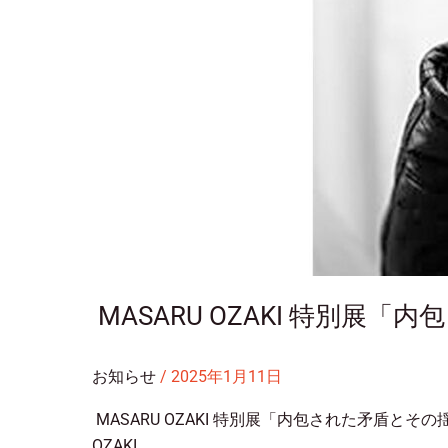
盾
と
そ
の
揺
ら
ぎ」
開
催
‬‬ ‭MASARU OZAKI 特
お知らせ
/
2025年1月11日
‬‬ ‭MASARU OZAKI 特別展「内包された矛盾とその揺
OZAKI