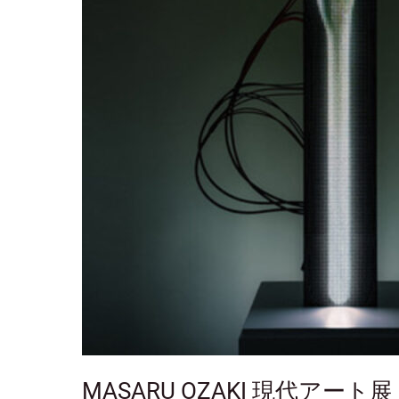
展
STILL
NOT
STARTED
MASARU OZAKI 現代アート展 ST