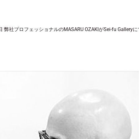
7日 弊社プロフェッショナルのMASARU OZAKIがSei-fu Galler